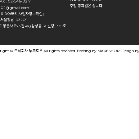
AX : 02-546-0217
주말.공휴일은 쉽니다.
702@gmail.com
86-00685
[사업자정보확인]
-서울강남-03209
 봉은사로73길 47,(삼성동,SC빌딩) 301호
right © 주식회사 투모로우 All rights reserved. Hosting by MAKESHOP. Design by 