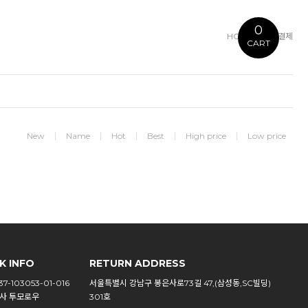
0
HOME
>
개인결제
CART
New
Name
Hot
Best
High price
Low price
K INFO
RETURN ADDRESS
7-103053-01-016
서울특별시 강남구 봉은사로73길 47,(삼성동,SC빌딩)
사 투모로우
301호