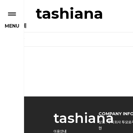
tashiana
개인결제
MENU
개인결제창
tashiana
COMPANY INF
상호 : 주식회사 투모로
현
이용안내