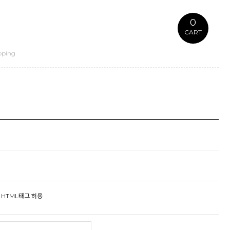
0
CART
pping
HTML태그 허용