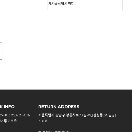
게시글 삭제 시 까지
K INFO
RETURN ADDRESS
7-103053-01-016
서울특별시 강남구 봉은사로73길 47,(삼성동,SC빌딩)
사 투모로우
301호