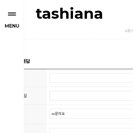
tashiana
MENU
교환/
질문과 대답
이름
이메일
제목