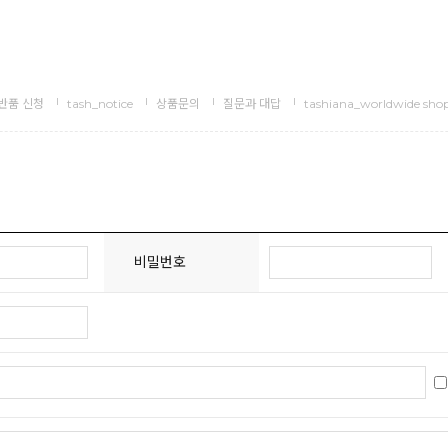
반품 신청
tash_notice
상품문의
질문과 대답
tashiana_worldwide sho
비밀번호